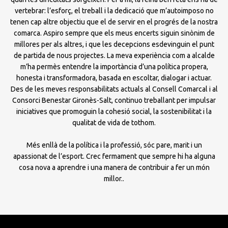
vertebrar: l’esforç, el treball i la dedicació que m’autoimposo no
tenen cap altre objectiu que el de servir en el progrés de la nostra
comarca. Aspiro sempre que els meus encerts siguin sinònim de
millores per als altres, i que les decepcions esdevinguin el punt
de partida de nous projectes. La meva experiència com a alcalde
m’ha permès entendre la importància d’una política propera,
honesta i transformadora, basada en escoltar, dialogar i actuar.
Des de les meves responsabilitats actuals al Consell Comarcal i al
Consorci Benestar Gironès-Salt, continuo treballant per impulsar
iniciatives que promoguin la cohesió social, la sostenibilitat i la
qualitat de vida de tothom.
Més enllà de la política i la professió, sóc pare, marit i un
apassionat de l’esport. Crec fermament que sempre hi ha alguna
cosa nova a aprendre i una manera de contribuir a fer un món
millor..